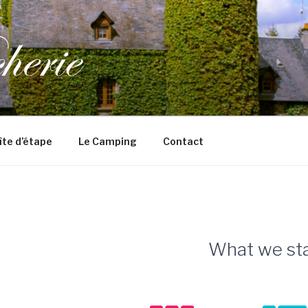
îte d’étape
Le Camping
Contact
What we sta