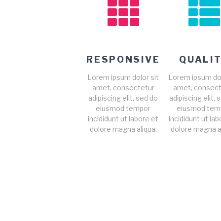
RESPONSIVE
QUALI
Lorem ipsum dolor sit
Lorem ipsum dol
amet, consectetur
amet, consect
adipiscing elit, sed do
adipiscing elit, 
eiusmod tempor
eiusmod tem
incididunt ut labore et
incididunt ut la
dolore magna aliqua.
dolore magna al